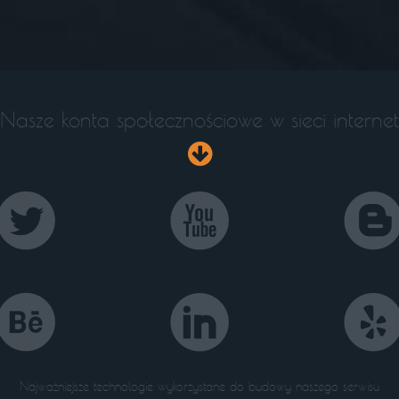
Nasze konta społecznościowe w sieci internet




Najważniejsze technologie wykorzystane do budowy naszego serwisu