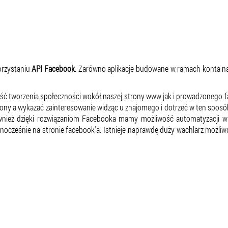
orzystaniu
API Facebook
. Zarówno aplikacje budowane w ramach konta na s
ć tworzenia społeczności wokół naszej strony www jak i prowadzonego f
rony a wykazać zainteresowanie widząc u znajomego i dotrzeć w ten spos
Również dzięki rozwiązaniom Facebooka mamy możliwość automatyzacji
dnocześnie na stronie facebook'a. Istnieje naprawdę duży wachlarz możliw