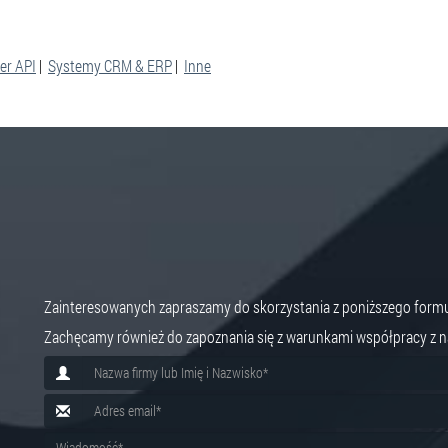
er API
|
Systemy CRM & ERP
|
Inne
Zainteresowanych zapraszamy do skorzystania z poniższego form
Zachęcamy również do zapoznania się z warunkami współpracy z na