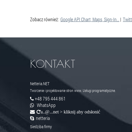
Zobacz również:
Google API Chart, Maps, Sign-In...
|
Twitt
KONTAKT
Netteria.NET
Tworzenie i projektowanie stron www. Usługi programistyczne.
+48 795 444 861
WhatsApp
a..@...net > kliknij aby odsłonić
netteria
Siedziba firmy