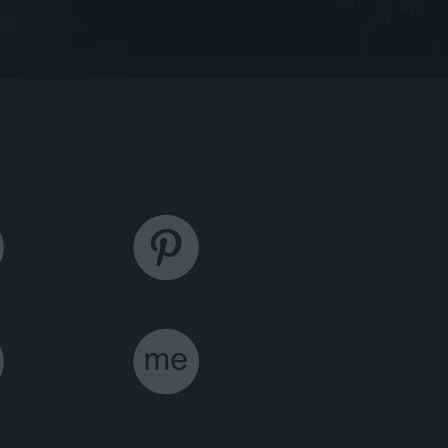



