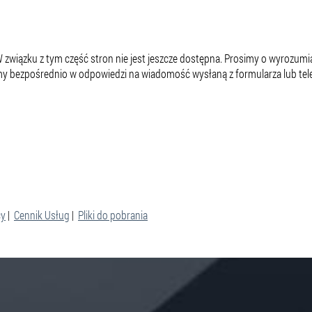
 W związku z tym część stron nie jest jeszcze dostępna. Prosimy o wyrozumi
 bezpośrednio w odpowiedzi na wiadomość wysłaną z formularza lub tele
cy
|
Cennik Usług
|
Pliki do pobrania