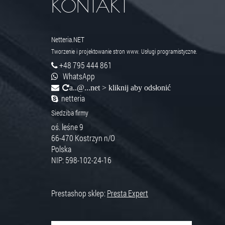
KONTAKT
Netteria.NET
Tworzenie i projektowanie stron www. Usługi programistyczne.
+48 795 444 861
WhatsApp
a..@...net > kliknij aby odsłonić
netteria
Siedziba firmy
oś. leśne 9
66-470
Kostrzyn n/O
Polska
NIP: 598-102-24-16
Prestashop sklep:
Presta Expert