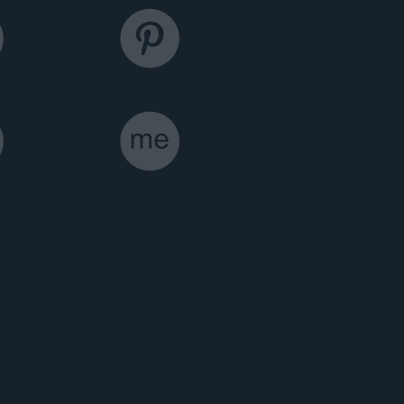



