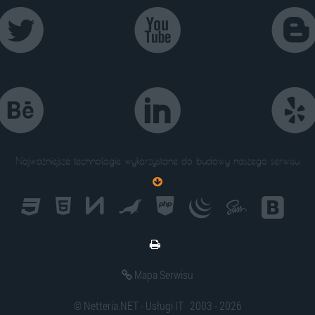




Najważniejsze technologie wykorzystane do budowy naszego serwisu
Mapa Serwisu
©
Netteria.NET - Usługi IT
2003 - 2026